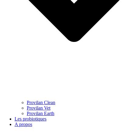
Provilan Clean
Provilan Vet
Provilan Earth
Les probiotiques
A propos