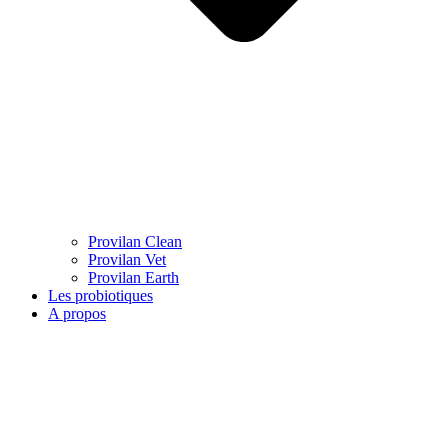
Provilan Clean
Provilan Vet
Provilan Earth
Les probiotiques
A propos